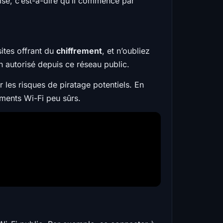
risé, c’est-à-dire qu’il commence par
sites offrant du
chiffrement
, et n’oubliez
 autorisé depuis ce réseau public.
 les risques de piratage potentiels. En
ments Wi-Fi peu sûrs.