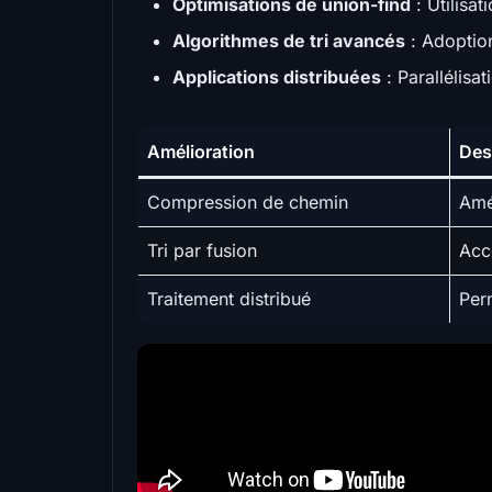
Optimisations de union-find
: Utilisa
Algorithmes de tri avancés
: Adoption
Applications distribuées
: Parallélisa
Amélioration
Des
Compression de chemin
Amé
Tri par fusion
Accé
Traitement distribué
Per