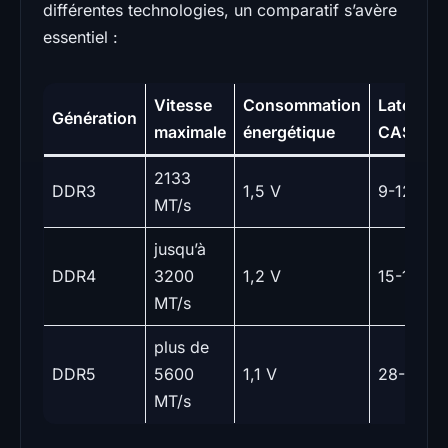
différentes technologies, un comparatif s’avère
essentiel :
Vitesse
Consommation
Latence
Génération
maximale
énergétique
CAS
2133
DDR3
1,5 V
9-12
MT/s
jusqu’à
DDR4
3200
1,2 V
15-17
MT/s
plus de
DDR5
5600
1,1 V
28-30
MT/s