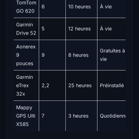
TomTom
6
10 heures
À vie
2
GO 620
Garmin
5
12 heures
À vie
1
Drive 52
Aonerex
Gratuites à
9
9
8 heures
1
vie
pouces
Garmin
eTrex
2,2
25 heures
Préinstallé
1
32x
Mappy
GPS Ulti
7
3 heures
Quotidiennes
1
X585