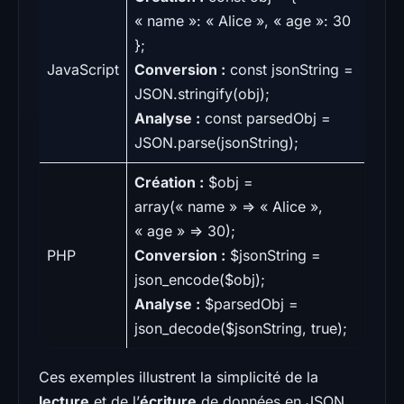
« name »: « Alice », « age »: 30
};
JavaScript
Conversion :
const jsonString =
JSON.stringify(obj);
Analyse :
const parsedObj =
JSON.parse(jsonString);
Création :
$obj =
array(« name » => « Alice »,
« age » => 30);
PHP
Conversion :
$jsonString =
json_encode($obj);
Analyse :
$parsedObj =
json_decode($jsonString, true);
Ces exemples illustrent la simplicité de la
lecture
et de l’
écriture
de données en JSON.